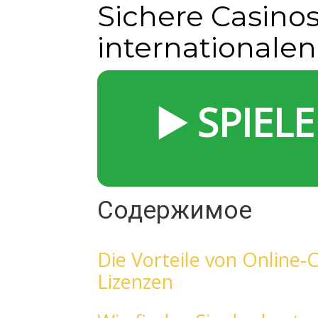
Sichere Casinos
internationale
▶️ SPIEL
Содержимое
Die Vorteile von Online-
Lizenzen