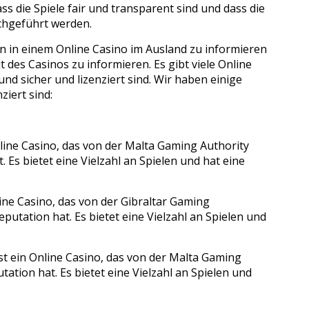
ass die Spiele fair und transparent sind und dass die
chgeführt werden.
n in einem Online Casino im Ausland zu informieren
t des Casinos zu informieren. Es gibt viele Online
nd sicher und lizenziert sind. Wir haben einige
ziert sind:
nline Casino, das von der Malta Gaming Authority
t. Es bietet eine Vielzahl an Spielen und hat eine
line Casino, das von der Gibraltar Gaming
eputation hat. Es bietet eine Vielzahl an Spielen und
st ein Online Casino, das von der Malta Gaming
utation hat. Es bietet eine Vielzahl an Spielen und