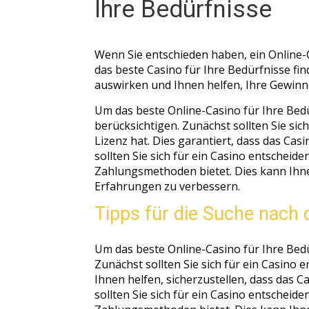
Ihre Bedürfnisse
Wenn Sie entschieden haben, ein Online-Ca
das beste Casino für Ihre Bedürfnisse fi
auswirken und Ihnen helfen, Ihre Gewinn
Um das beste Online-Casino für Ihre Bedür
berücksichtigen. Zunächst sollten Sie sich
Lizenz hat. Dies garantiert, dass das Cas
sollten Sie sich für ein Casino entscheide
Zahlungsmethoden bietet. Dies kann Ihne
Erfahrungen zu verbessern.
Tipps für die Suche nach
Um das beste Online-Casino für Ihre Bedür
Zunächst sollten Sie sich für ein Casino 
Ihnen helfen, sicherzustellen, dass das 
sollten Sie sich für ein Casino entscheide