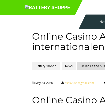
Ho
Online Casino 
internationalen
Battery Shoppe
News
Online Casino Aus
May 24, 2026
ashu2205@gmail.com
Online Casino 