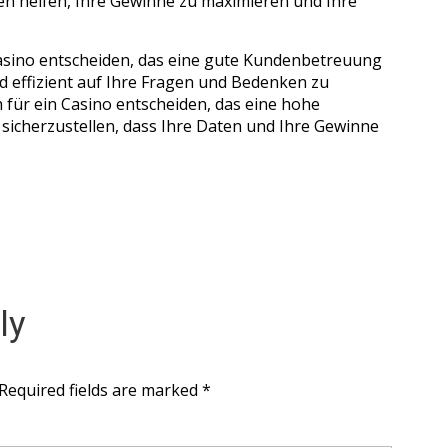
n helfen, Ihre Gewinne zu maximieren und Ihre
n Casino entscheiden, das eine gute Kundenbetreuung
nd effizient auf Ihre Fragen und Bedenken zu
h für ein Casino entscheiden, das eine hohe
, sicherzustellen, dass Ihre Daten und Ihre Gewinne
ly
Required fields are marked
*