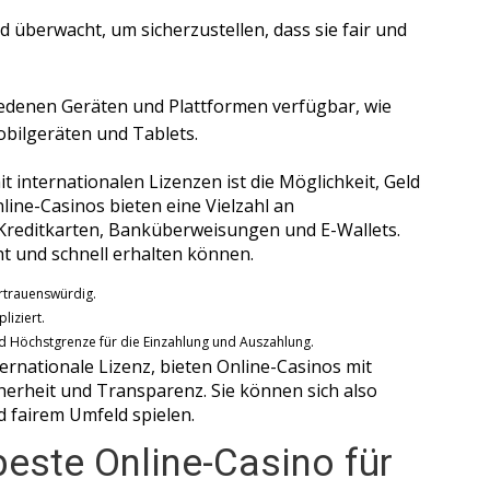
 überwacht, um sicherzustellen, dass sie fair und
hiedenen Geräten und Plattformen verfügbar, wie
bilgeräten und Tablets.
t internationalen Lizenzen ist die Möglichkeit, Geld
nline-Casinos bieten eine Vielzahl an
Kreditkarten, Banküberweisungen und E-Wallets.
ht und schnell erhalten können.
rtrauenswürdig.
liziert.
nd Höchstgrenze für die Einzahlung und Auszahlung.
rnationale Lizenz, bieten Online-Casinos mit
herheit und Transparenz. Sie können sich also
nd fairem Umfeld spielen.
beste Online-Casino für