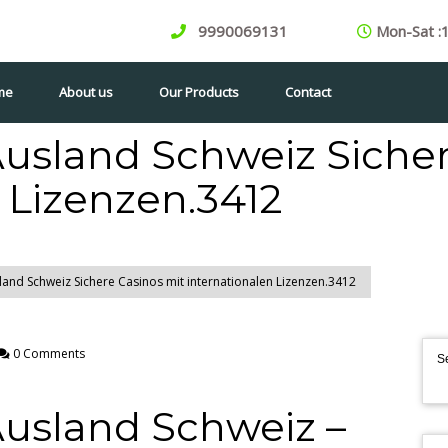
9990069131
Mon-Sat :1
me
About us
Our Products
Contact
Ausland Schweiz Sicher
 Lizenzen.3412
land Schweiz Sichere Casinos mit internationalen Lizenzen.3412
0 Comments
S
Ausland Schweiz –