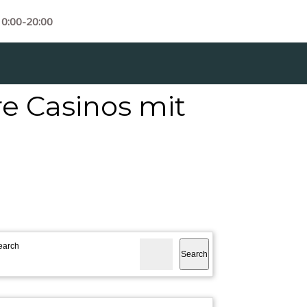
0:00-20:00
e Casinos mit
earch
Search