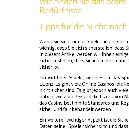
Wie finden Sie das beste 
Bedürfnisse
Tipps für die Suche nac
Wenn Sie sich für das Spielen in einem On
wichtig, dass Sie sich sicherstellen, dass 
In diesem Artikel werden wir Ihnen eini
sicherzustellen, dass Sie in einem Online
sicher ist.
Ein wichtiger Aspekt, wenn es um das Spie
Lizenz. Es gibt viele Online Casinos, die 
nicht sicher sind. Es gibt jedoch auch viel
haben, wie zum Beispiel die Lizenz von Ma
das Casino bestimmte Standards und Regel
sicher und fair behandelt werden.
Ein weiterer wichtiger Aspekt ist die Sich
Daten seiner Spieler sicher sind und das