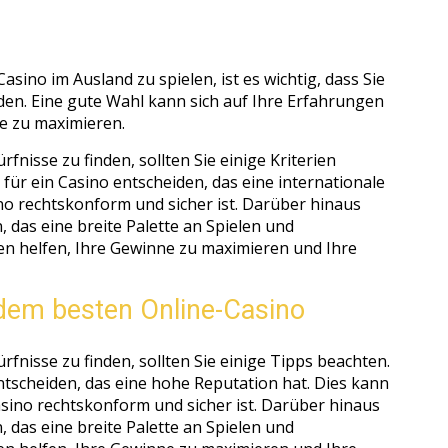
sino im Ausland zu spielen, ist es wichtig, dass Sie
nden. Eine gute Wahl kann sich auf Ihre Erfahrungen
e zu maximieren.
fnisse zu finden, sollten Sie einige Kriterien
 für ein Casino entscheiden, das eine internationale
ino rechtskonform und sicher ist. Darüber hinaus
n, das eine breite Palette an Spielen und
n helfen, Ihre Gewinne zu maximieren und Ihre
 dem besten Online-Casino
fnisse zu finden, sollten Sie einige Tipps beachten.
entscheiden, das eine hohe Reputation hat. Dies kann
Casino rechtskonform und sicher ist. Darüber hinaus
n, das eine breite Palette an Spielen und