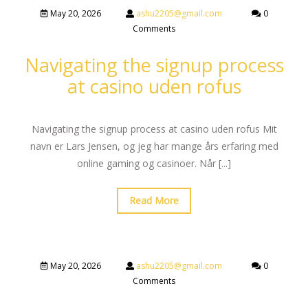
May 20, 2026
ashu2205@gmail.com
0
Comments
Navigating the signup process
at casino uden rofus
Navigating the signup process at casino uden rofus Mit
navn er Lars Jensen, og jeg har mange års erfaring med
online gaming og casinoer. Når
[...]
Read More
May 20, 2026
ashu2205@gmail.com
0
Comments