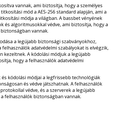
osítva vannak, ami biztosítja, hogy a személyes
titkosítási mód a AES-256 standard alapján, ami a
tkosítási módja a világban. A bassbet vényének
ok és algoritmusokkal védve, ami biztosítja, hogy a
s biztonságban vannak.
kodása a legújabb biztonsági szabványokhoz,
 a felhasználók adatvédelmi szabályokat is elvégzik,
n kezeltnek. A kódolási módjuk a legújabb
osítja, hogy a felhasználók adatvédelmi
 és kódolási módjai a legfrissebb technológiák
ztonságosan és védve játszhatnak. A felhasználók
protokollal védve, és a szerverek a legújabb
 a felhasználók biztonságban vannak.