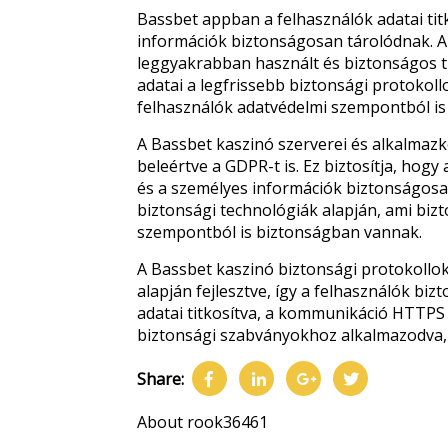
Bassbet appban a felhasználók adatai titk
információk biztonságosan tárolódnak. A 
leggyakrabban használt és biztonságos ti
adatai a legfrissebb biztonsági protokoll
felhasználók adatvédelmi szempontból i
A Bassbet kaszinó szerverei és alkalmaz
beleértve a GDPR-t is. Ez biztosítja, hogy
és a személyes információk biztonságosa
biztonsági technológiák alapján, ami bizt
szempontból is biztonságban vannak.
A Bassbet kaszinó biztonsági protokollok
alapján fejlesztve, így a felhasználók bi
adatai titkosítva, a kommunikáció HTTPS 
biztonsági szabványokhoz alkalmazodva,
Share:
About rook36461