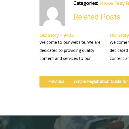
Categories:
Heavy Duty B
Related Posts
Our Story – 9432
Our Stor
Welcome to our website. We are
Welcome t
dedicated to providing quality
dedicated 
content and services to our
content an
Previous
Simple Registration Guide fo