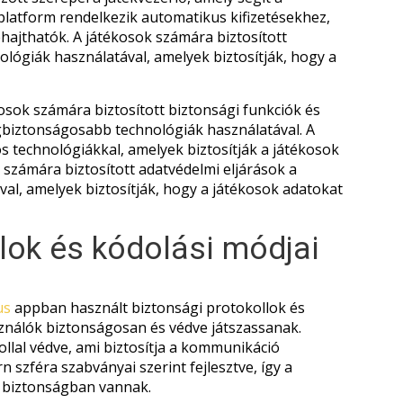
 platform rendelkezik automatikus kifizetésekhez,
ajthatók. A játékosok számára biztosított
ológiák használatával, amelyek biztosítják, hogy a
sok számára biztosított biztonsági funkciók és
egbiztonságosabb technológiák használatával. A
 technológiákkal, amelyek biztosítják a játékosok
 számára biztosított adatvédelmi eljárások a
val, amelyek biztosítják, hogy a játékosok adatokat
lok és kódolási módjai
us
appban használt biztonsági protokollok és
asználók biztonságosan és védve játszassanak.
lal védve, ami biztosítja a kommunikáció
 szféra szabványai szerint fejlesztve, így a
s biztonságban vannak.