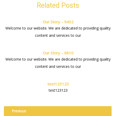
Related Posts
Our Story – 9432
Welcome to our website. We are dedicated to providing quality
content and services to our
Our Story – 6810
Welcome to our website. We are dedicated to providing quality
content and services to our
test123123
test123123
Previous