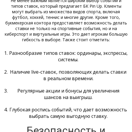
Не менее важным является широкий выбор событий и
типов ставок, который предлагает БК Pin Up. Клиенты
могут выбрать из множества видов спорта, включая
футбол, хоккей, теннис и многие другие. Кроме того,
букмекерская контора предоставляет возможность делать
ставки не только на спортивные события, но и на
киберспорт и виртуальные игры. Это дает игрокам большую
гибкость в выборе. Также стоит отметить:
Разнообразие типов ставок: ординары, экспрессы,
системы.
Наличие live-ставок, позволяющих делать ставки
в реальном времени.
Регулярные акции и бонусы для увеличения
шансов на выигрыш.
Глубокая роспись событий, что дает возможность
выбрать самую выгодную ставку.
Безопасность и