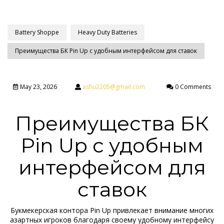
Battery Shoppe
Heavy Duty Batteries
Преимущества БК Pin Up с удобным интерфейсом для ставок
May 23, 2026
ashu2205@gmail.com
0 Comments
Преимущества БК
Pin Up с удобным
интерфейсом для
ставок
Букмекерская контора Pin Up привлекает внимание многих
азартных игроков благодаря своему удобному интерфейсу