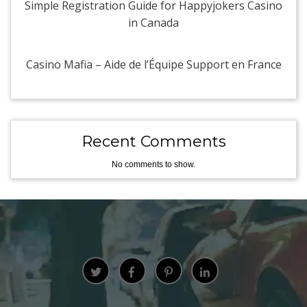
Simple Registration Guide for Happyjokers Casino
in Canada
Casino Mafia – Aide de l’Équipe Support en France
Recent Comments
No comments to show.