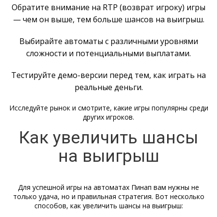
Обратите внимание на RTP (возврат игроку) игры
— чем он выше, тем больше шансов на выигрыш.
Выбирайте автоматы с различными уровнями
сложности и потенциальными выплатами.
Тестируйте демо-версии перед тем, как играть на
реальные деньги.
Исследуйте рынок и смотрите, какие игры популярны среди
других игроков.
Как увеличить шансы
на выигрыш
Для успешной игры на автоматах Пинап вам нужны не
только удача, но и правильная стратегия. Вот несколько
способов, как увеличить шансы на выигрыш: