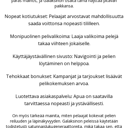
paras mainos, ja Galaksinon osalta tämä näyttää pitävän
paikkansa.
Nopeat kotiutukset: Pelaajat arvostavat mahdollisuutta
saada voittonsa nopeasti tililleen.
Monipuolinen pelivalikoima: Laaja valikoima pelejä
takaa viihteen jokaiselle.
Käyttäjäystävällinen sivusto: Navigointi ja pelien
löytäminen on helppoa.
Tehokkaat bonukset: Kampanjat ja tarjoukset lisäävät
pelikokemuksen arvoa.
Luotettava asiakaspalvelu: Apua on saatavilla
tarvittaessa nopeasti ja ystävällisesti.
On myös tärkeää mainita, miten pelaajat kokevat pelien
reiluuden ja läpinäkyvyyden. Galaksinon peleissä käytetään
todistetusti satunnaislukugeneraattoreita, mikä takaa sen, että