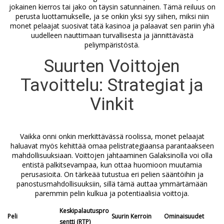
jokainen kierros tai jako on täysin satunnainen. Tämä reiluus on
perusta luottamukselle, ja se onkin yksi syy siihen, miksi niin
monet pelaajat suosivat tätä kasinoa ja palaavat sen pariin yhä
uudelleen nauttimaan turvallisesta ja jännittävästä
peliympäristöstä.
Suurten Voittojen
Tavoittelu: Strategiat ja
Vinkit
Vaikka onni onkin merkittävässä roolissa, monet pelaajat
haluavat myös kehittää omaa pelistrategiaansa parantaakseen
mahdollisuuksiaan. Voittojen jahtaaminen Galaksinolla voi olla
entistä palkitsevampaa, kun ottaa huomioon muutamia
perusasioita. On tärkeää tutustua eri pelien sääntöihin ja
panostusmahdollisuuksiin, sillä tämä auttaa ymmärtämään
paremmin pelin kulkua ja potentiaalisia voittoja.
Keskipalautuspro
Peli
Suurin Kerroin
Ominaisuudet
sentti (RTP)