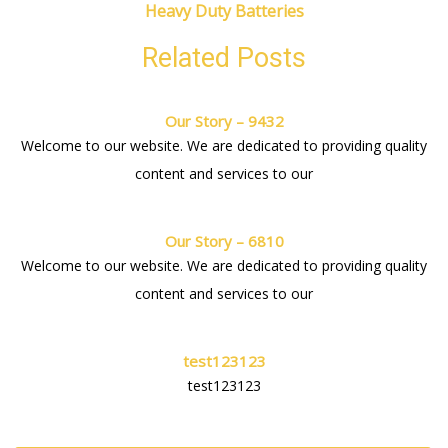
Heavy Duty Batteries
Related Posts
Our Story – 9432
Welcome to our website. We are dedicated to providing quality
content and services to our
Our Story – 6810
Welcome to our website. We are dedicated to providing quality
content and services to our
test123123
test123123