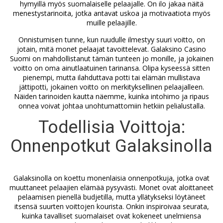
hymyillä myös suomalaiselle pelaajalle. On ilo jakaa näitä
menestystarinoita, jotka antavat uskoa ja motivaatiota myös
muille pelaajille.
Onnistumisen tunne, kun ruudulle ilmestyy suuri voitto, on
jotain, mitä monet pelaajat tavoittelevat. Galaksino Casino
Suomi on mahdollistanut tämän tunteen jo monille, ja jokainen
voitto on oma ainutlaatuinen tarinansa. Olipa kyseessä sitten
pienempi, mutta ilahduttava potti tai elämän mullistava
jättipotti, jokainen voitto on merkityksellinen pelaajalleen.
Näiden tarinoiden kautta näemme, kuinka intohimo ja ripaus
onnea voivat johtaa unohtumattomiin hetkiin pelialustalla.
Todellisia Voittoja:
Onnenpotkut Galaksinolla
Galaksinolla on koettu monenlaisia onnenpotkuja, jotka ovat
muuttaneet pelaajien elämää pysyvästi. Monet ovat aloittaneet
pelaamisen pienellä budjetilla, mutta yllätykseksi löytäneet
itsensä suurten voittojen kourista. Onkin inspiroivaa seurata,
kuinka tavalliset suomalaiset ovat kokeneet unelmiensa