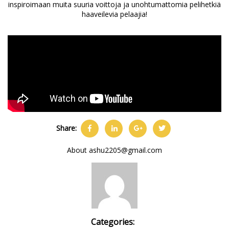
inspiroimaan muita suuria voittoja ja unohtumattomia pelihetkiä
haaveilevia pelaajia!
Share:
About ashu2205@gmail.com
Categories: