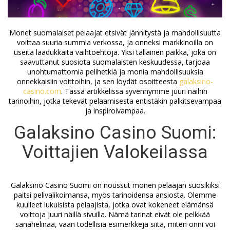
Monet suomalaiset pelaajat etsivät jännitystä ja mahdollisuutta
voittaa suuria summia verkossa, ja onneksi markkinoilla on
useita laadukkaita vaihtoehtoja. Yksi tällainen paikka, joka on
saavuttanut suosiota suomalaisten keskuudessa, tarjoaa
unohtumattomia pelihetkiä ja monia mahdollisuuksia
onnekkaisiin voittoihin, ja sen löydät osoitteesta
galaksino-
casino.com
. Tässä artikkelissa syvennymme juuri näihin
tarinoihin, jotka tekevät pelaamisesta entistäkin palkitsevampaa
ja inspiroivampaa.
Galaksino Casino Suomi:
Voittajien Valokeilassa
Galaksino Casino Suomi on noussut monen pelaajan suosikiksi
paitsi pelivalikoimansa, myös tarinoidensa ansiosta. Olemme
kuulleet lukuisista pelaajista, jotka ovat kokeneet elämänsä
voittoja juuri näillä sivuilla. Nämä tarinat eivät ole pelkkää
sanahelinää, vaan todellisia esimerkkejä siitä, miten onni voi