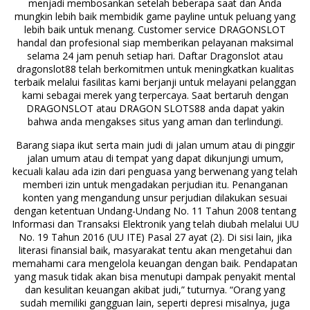
menjadi membosankan setelah beberapa saat dan Anda
mungkin lebih baik membidik game payline untuk peluang yang
lebih baik untuk menang. Customer service DRAGONSLOT
handal dan profesional siap memberikan pelayanan maksimal
selama 24 jam penuh setiap hari. Daftar Dragonslot atau
dragonslot88 telah berkomitmen untuk meningkatkan kualitas
terbaik melalui fasilitas kami berjanji untuk melayani pelanggan
kami sebagai merek yang terpercaya. Saat bertaruh dengan
DRAGONSLOT atau DRAGON SLOTS88 anda dapat yakin
bahwa anda mengakses situs yang aman dan terlindungi.
Barang siapa ikut serta main judi di jalan umum atau di pinggir
jalan umum atau di tempat yang dapat dikunjungi umum,
kecuali kalau ada izin dari penguasa yang berwenang yang telah
memberi izin untuk mengadakan perjudian itu. Penanganan
konten yang mengandung unsur perjudian dilakukan sesuai
dengan ketentuan Undang-Undang No. 11 Tahun 2008 tentang
Informasi dan Transaksi Elektronik yang telah diubah melalui UU
No. 19 Tahun 2016 (UU ITE) Pasal 27 ayat (2). Di sisi lain, jika
literasi finansial baik, masyarakat tentu akan mengetahui dan
memahami cara mengelola keuangan dengan baik. Pendapatan
yang masuk tidak akan bisa menutupi dampak penyakit mental
dan kesulitan keuangan akibat judi,” tuturnya. “Orang yang
sudah memiliki gangguan lain, seperti depresi misalnya, juga