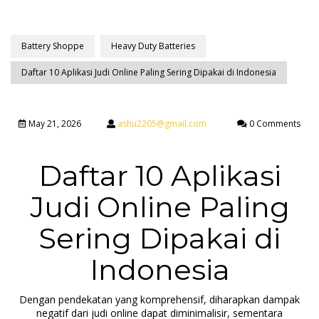
Battery Shoppe
Heavy Duty Batteries
Daftar 10 Aplikasi Judi Online Paling Sering Dipakai di Indonesia
May 21, 2026
ashu2205@gmail.com
0 Comments
Daftar 10 Aplikasi
Judi Online Paling
Sering Dipakai di
Indonesia
Dengan pendekatan yang komprehensif, diharapkan dampak
negatif dari judi online dapat diminimalisir, sementara