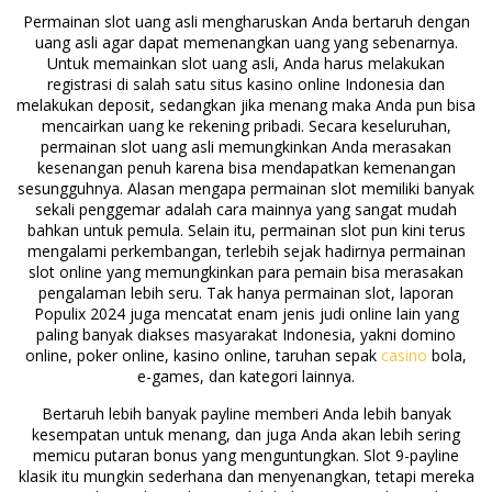
Permainan slot uang asli mengharuskan Anda bertaruh dengan
uang asli agar dapat memenangkan uang yang sebenarnya.
Untuk memainkan slot uang asli, Anda harus melakukan
registrasi di salah satu situs kasino online Indonesia dan
melakukan deposit, sedangkan jika menang maka Anda pun bisa
mencairkan uang ke rekening pribadi. Secara keseluruhan,
permainan slot uang asli memungkinkan Anda merasakan
kesenangan penuh karena bisa mendapatkan kemenangan
sesungguhnya. Alasan mengapa permainan slot memiliki banyak
sekali penggemar adalah cara mainnya yang sangat mudah
bahkan untuk pemula. Selain itu, permainan slot pun kini terus
mengalami perkembangan, terlebih sejak hadirnya permainan
slot online yang memungkinkan para pemain bisa merasakan
pengalaman lebih seru. Tak hanya permainan slot, laporan
Populix 2024 juga mencatat enam jenis judi online lain yang
paling banyak diakses masyarakat Indonesia, yakni domino
online, poker online, kasino online, taruhan sepak
casino
bola,
e-games, dan kategori lainnya.
Bertaruh lebih banyak payline memberi Anda lebih banyak
kesempatan untuk menang, dan juga Anda akan lebih sering
memicu putaran bonus yang menguntungkan. Slot 9-payline
klasik itu mungkin sederhana dan menyenangkan, tetapi mereka